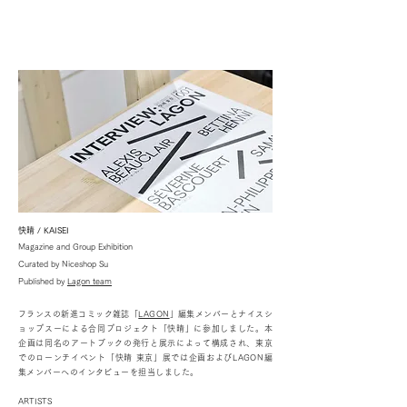
快晴 / KAISEI
Magazine and Group Exhibition
Curated by Niceshop Su
Published by
Lagon team
フランスの新進コミック雑誌「
LAGON
」編集メンバーとナイスシ
ョップスーによる合同プロジェクト「快晴」に参加しました。本
企画は同名のアートブックの発行と展示によって構成され、東京
でのローンチイベント「快晴 東京」展では企画およびLAGON編
集メンバーへのインタビューを担当しました。
ARTISTS