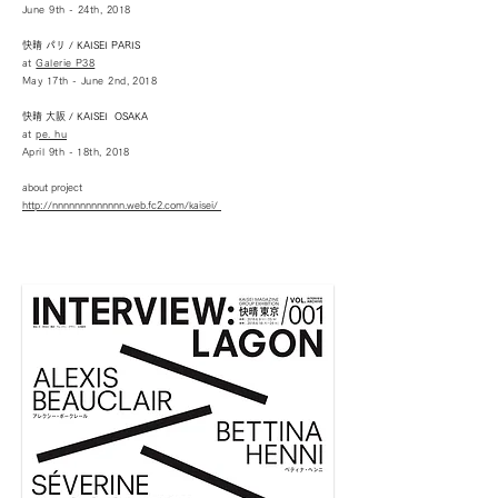
June 9th - 24th, 2018
快晴 パリ / KAISEI PARIS
at
Galerie P38
May 17th - June 2nd, 2018
快晴 大阪 / KAISEI OSAKA
at
pe. hu
April 9th - 18th, 2018
about project
http://nnnnnnnnnnnnn.web.fc2.com/kaisei/ ​