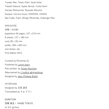
Yusuke Abe, Takao Oishi, Itsuki Kaito
Takashi Sakurai, Ayaka Sanuki, Yuriko Sumi
Haruka Matsumoto, Ryusuke Marume
Kazquiz, Haruna Kawa, NANOOK, HAKKE
Sae Fujita, Fukin, Shingo Minamida, Gobangai Mac
​MAGAZINE
快晴 / KAISEI
paperback 64 pages, 147 x 210 mm
8 sheets, 127 x 180 mm
card, 85 x 55 mm
poster, 294 x 420 mm
and sticker, etc.
First Edition 2015
Curated by Niceshop Su
Published by
Lagon team
Riso printed by
Papier Machine
Silkscreened by
L'institut sérigraphique
Designed by
Jean-Philippe Bretin
INTERVIEW
Designed by 北岡 誠吾
Trancelated by キム テラン
EXIBITION
快晴 東京 / KAISEI TOKYO
at KG gallery